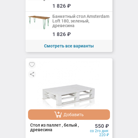
Добавить
1 826
₽
Добавлено
Банкетный стол Amsterdam
Loft 180, зеленый,
древесина
Добавить
1 826
₽
Добавлено
Смотреть все варианты
Добавить
Добавлено
Стол из паллет , белый ,
550
₽
древесина
со 2го дня:
220
₽