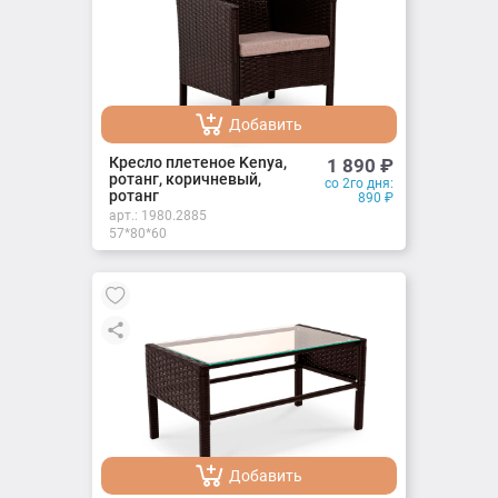
Добавить
Добавлено
Кресло плетеное Kenya,
1 890
₽
ротанг, коричневый,
со 2го дня:
ротанг
890
₽
арт.:
1980.2885
57*80*60
Добавить