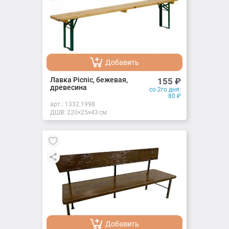
Добавить
Добавлено
Лавка Picnic, бежевая,
155
₽
древесина
со 2го дня:
80
₽
арт.:
1332.1998
ДШВ: 220×25×43 см
Добавить