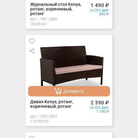
Добавлено
Журнальный стол Kenya,
1 490
₽
ротанг, коричневый,
со 2го дня:
ротанг
890
₽
арт.:
1981.2886
78х39х42
Добавить
Добавлено
Диван Kenya, ротанг,
2 390
₽
коричневый, ротанг
со 2го дня:
1 190
₽
арт.:
1982.2887
118*80*60