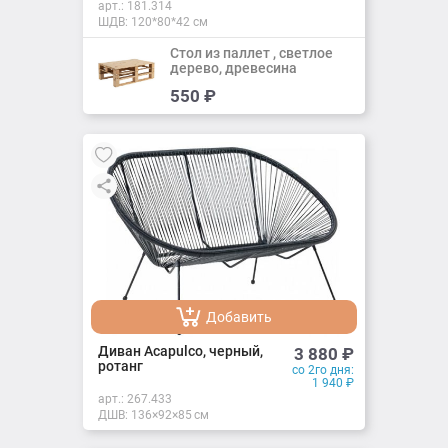
арт.:
181.314
ШДВ: 120*80*42 см
Стол из паллет , светлое
дерево, древесина
Добавить
550
₽
Добавлено
Добавить
Добавлено
Диван Acapulco, черный,
3 880
₽
ротанг
со 2го дня:
1 940
₽
арт.:
267.433
ДШВ: 136×92×85 см