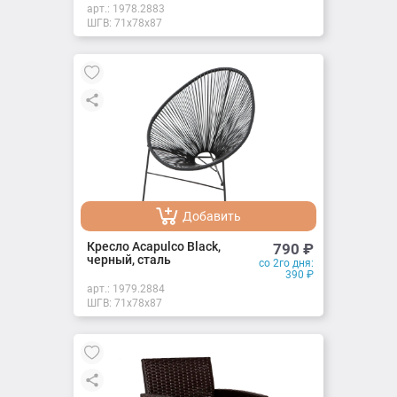
арт.:
1978.2883
ШГВ: 71х78х87
Добавить
Добавлено
Кресло Acapulco Black,
790
₽
черный, сталь
со 2го дня:
390
₽
арт.:
1979.2884
ШГВ: 71х78х87