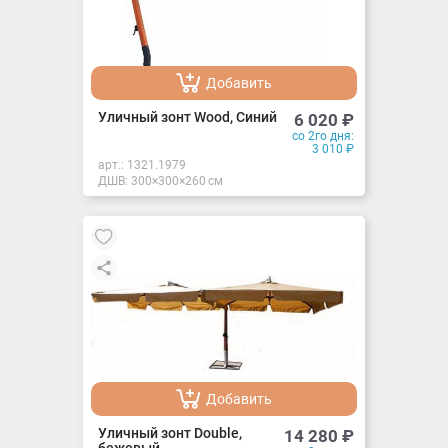
Добавить
Добавлено
Уличный зонт Wood, Синий
6 020
₽
со 2го дня:
3 010
₽
арт.:
1321.1979
ДШВ: 300×300×260 см
Добавить
Добавлено
Уличный зонт Double,
14 280
₽