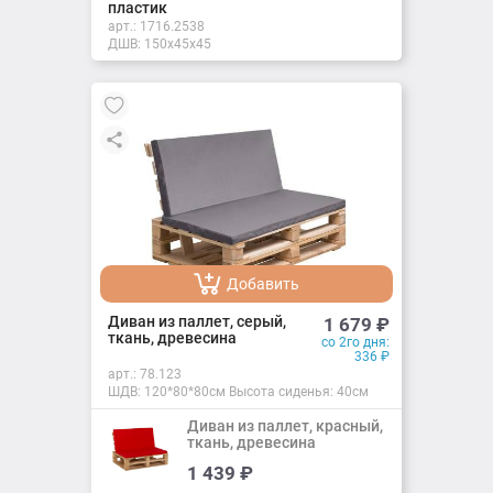
пластик
арт.:
1716.2538
ДШВ: 150х45х45
Добавить
Добавлено
Диван из паллет, серый,
1 679
₽
ткань, древесина
со 2го дня:
336
₽
арт.:
78.123
ШДВ: 120*80*80см Высота сиденья: 40см
Диван из паллет, красный,
ткань, древесина
Добавить
1 439
₽