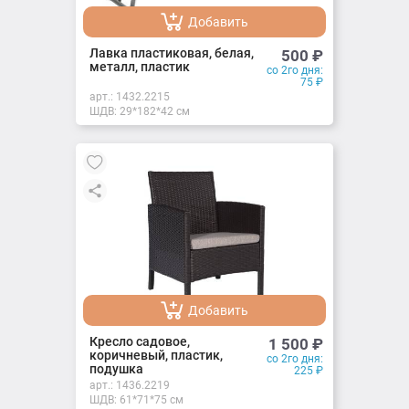
Добавить
Добавлено
Лавка пластиковая, белая,
500
₽
металл, пластик
со 2го дня:
75
₽
арт.:
1432.2215
ШДВ: 29*182*42 см
Добавить
Добавлено
Кресло садовое,
1 500
₽
коричневый, пластик,
со 2го дня:
подушка
225
₽
арт.:
1436.2219
ШДВ: 61*71*75 см