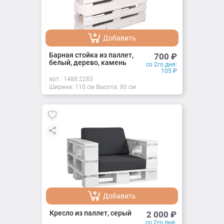
Добавить
Добавлено
Барная стойка из паллет,
700
₽
белый, дерево, камень
со 2го дня:
105
₽
арт.:
1488.2283
Ширина: 110 см Высота: 80 см
Добавить
Добавлено
Кресло из паллет, серый
2 000
₽
со 2го дня: