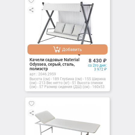
Добавить
Добавлено
Качели садовые Naterial
8 430
₽
Odyssea, серый, сталь,
со 2го дня:
полиэстр
3 972
₽
арт.:
2046.2959
Высота (см) - 189 Глубина (см) - 155 Ширина
(см) - 213 Вес нетто (кг) - 51 Высота спинки
(см) - 57 Размер сидения (ДШ) (см) - 160x53