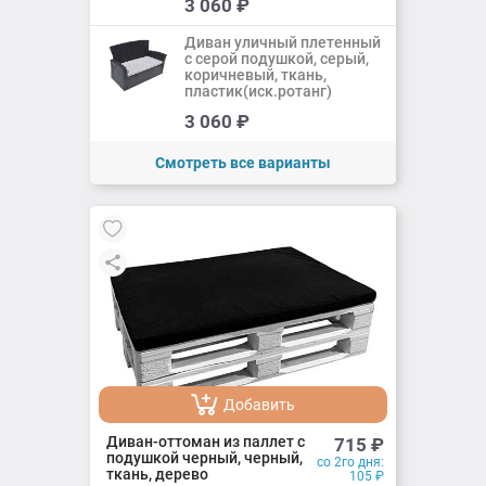
3 060
₽
Добавлено
Диван уличный плетенный
с серой подушкой, серый,
коричневый, ткань,
пластик(иск.ротанг)
Добавить
3 060
₽
Добавлено
Смотреть все варианты
Добавить
Добавлено
Диван-оттоман из паллет с
715
₽
подушкой черный, черный,
со 2го дня:
ткань, дерево
105
₽