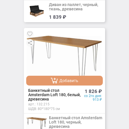
Добавлено
Диван из паллет, черный,
ткань, древесина
Добавить
1 839
₽
Добавлено
Добавить
Добавлено
Банкетный стол
1 826
₽
Amsterdam Loft 180, белый,
со 2го дня:
древесина
913
₽
арт.:
132.215
ШДВ: 80*180*75 см
Банкетный стол Amsterdam
Loft 180, черный,
древесина