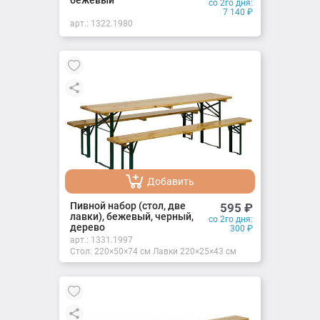
бежевый
со 2го дня:
7 140
₽
арт.:
1322.1980
Добавить
Добавлено
Пивной набор (стол, две
595
₽
лавки), бежевый, черный,
со 2го дня:
дерево
300
₽
арт.:
1331.1997
Стол: 220×50×74 см Лавки 220×25×43 см