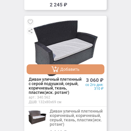
Добавить
2 245
₽
Добавлено
Добавить
Добавлено
Диван уличный плетенный
3 060
₽
с серой подушкой, серый,
со 2го дня:
коричневый, ткань,
310
₽
пластик(иск. ротанг)
арт.:
340.562
ДШВ: 132х80х69 см
Диван уличный плетенный
коричневый, коричневый,
серый, ткань, пластик(иск.
ротанг)
Добавить