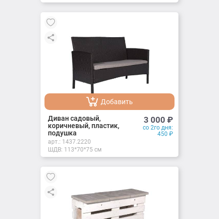
Добавить
Добавлено
Диван садовый,
3 000
₽
коричневый, пластик,
со 2го дня:
подушка
450
₽
арт.:
1437.2220
ШДВ: 113*70*75 см