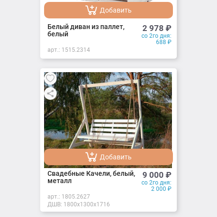
Добавить
Добавлено
Белый диван из паллет,
2 978
₽
белый
со 2го дня:
688
₽
арт.:
1515.2314
Добавить
Добавлено
Свадебные Качели, белый,
9 000
₽
металл
со 2го дня:
2 000
₽
арт.:
1805.2627
ДШВ: 1800х1300х1716