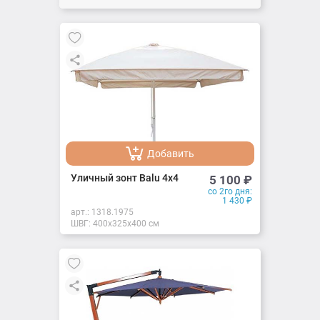
Добавить
Добавлено
Уличный зонт Balu 4х4
5 100
₽
со 2го дня:
1 430
₽
арт.:
1318.1975
ШВГ: 400х325х400 см