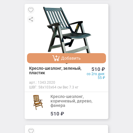
Добавить
Добавлено
Кресло-шезлонг, зеленый,
510
₽
пластик
со 2го дня:
55
₽
арт.:
1343.2020
ШВГ: 58х103х64 см Вес 7.3 кг
Кресло-шезлонг,
коричневый, дерево,
фанера
Добавить
510
₽
Добавлено