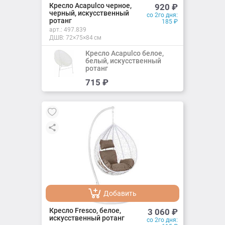
Добавлено
Кресло Acapulco черное,
920
₽
черный, искусственный
со 2го дня:
ротанг
185
₽
арт.:
497.839
ДШВ: 72×75×84 см
Кресло Acapulco белое,
белый, искусственный
ротанг
Добавить
715
₽
Добавлено
Добавить
Добавлено
Кресло Fresco, белое,
3 060
₽
искусственный ротанг
со 2го дня: