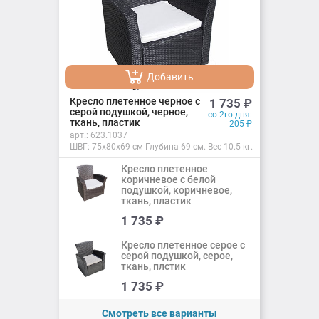
Добавить
Добавлено
Кресло плетенное черное с
1 735
₽
серой подушкой, черное,
со 2го дня:
ткань, пластик
205
₽
арт.:
623.1037
ШВГ: 75х80х69 см Глубина 69 см. Вес 10.5 кг.
Кресло плетенное
коричневое с белой
подушкой, коричневое,
ткань, пластик
Добавить
1 735
₽
Добавлено
Кресло плетенное серое с
серой подушкой, серое,
ткань, плстик
Добавить
1 735
₽
Добавлено
Смотреть все варианты