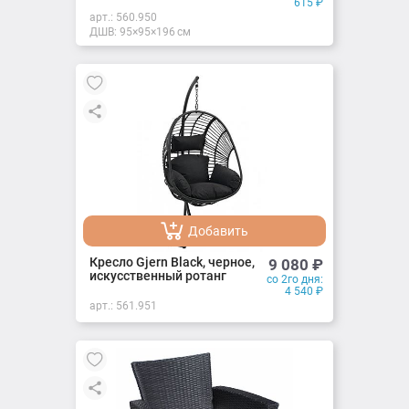
615
₽
арт.:
560.950
ДШВ: 95×95×196 см
Добавить
Добавлено
Кресло Gjern Black, черное,
9 080
₽
искусственный ротанг
со 2го дня:
4 540
₽
арт.:
561.951