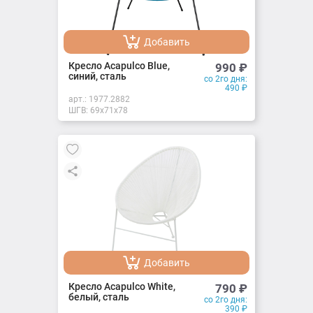
Добавить
Добавлено
Кресло Acapulco Blue,
990
₽
синий, сталь
со 2го дня:
490
₽
арт.:
1977.2882
ШГВ: 69х71х78
Добавить
Добавлено
Кресло Acapulco White,
790
₽
белый, сталь
со 2го дня:
390
₽