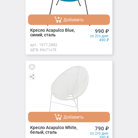
Добавить
Добавлено
Кресло Acapulco Blue,
990
₽
синий, сталь
со 2го дня:
490
₽
арт.:
1977.2882
ШГВ: 69х71х78
Добавить
Добавлено
Кресло Acapulco White,
790
₽
белый, сталь
со 2го дня:
390
₽