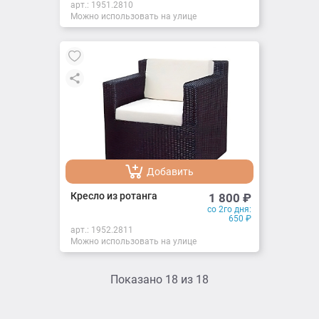
арт.:
1951.2810
Можно использовать на улице
Добавить
Добавлено
Кресло из ротанга
1 800
₽
со 2го дня:
650
₽
арт.:
1952.2811
Можно использовать на улице
Показано
18
из
18