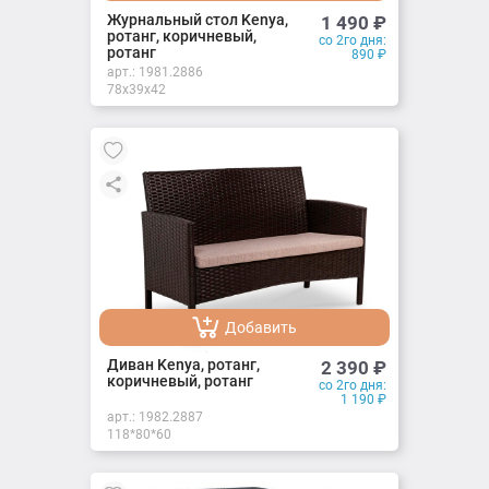
Добавлено
Журнальный стол Kenya,
1 490
₽
ротанг, коричневый,
со 2го дня:
ротанг
890
₽
арт.:
1981.2886
78х39х42
Добавить
Добавлено
Диван Kenya, ротанг,
2 390
₽
коричневый, ротанг
со 2го дня:
1 190
₽
арт.:
1982.2887
118*80*60