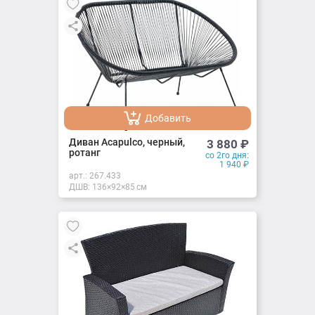
Добавить
Добавлено
Диван Acapulco, черный,
3 880
₽
ротанг
со 2го дня:
1 940
₽
арт.:
267.433
ДШВ: 136×92×85 см