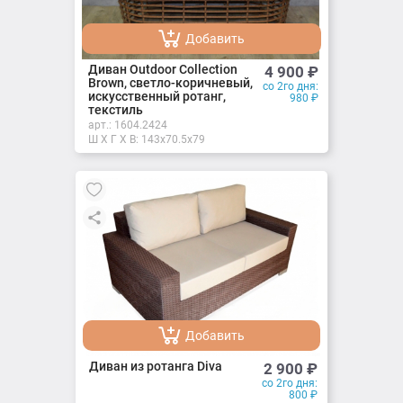
Добавить
Добавлено
Диван Outdoor Collection
4 900
₽
Brown, светло-коричневый,
со 2го дня:
искусственный ротанг,
980
₽
текстиль
арт.:
1604.2424
Ш X Г X В: 143х70.5х79
Добавить
Добавлено
Диван из ротанга Diva
2 900
₽
со 2го дня:
800
₽