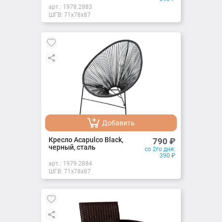
арт.:
1978.2883
ШГВ: 71х78х87
Добавить
Добавлено
Кресло Acapulco Black,
790
₽
черный, сталь
со 2го дня:
390
₽
арт.:
1979.2884
ШГВ: 71х78х87