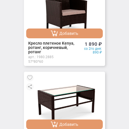
Добавить
Добавлено
Кресло плетеное Kenya,
1 890
₽
ротанг, коричневый,
со 2го дня:
ротанг
890
₽
арт.:
1980.2885
57*80*60
Добавить