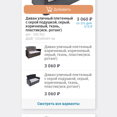
Добавить
Добавлено
Диван уличный плетенный
3 060
₽
с серой подушкой, серый,
со 2го дня:
коричневый, ткань,
310
₽
пластик(иск. ротанг)
арт.:
340.562
ДШВ: 132х80х69 см
Диван уличный плетенный
коричневый, коричневый,
серый, ткань, пластик(иск.
ротанг)
Добавить
3 060
₽
Добавлено
Диван уличный плетенный
с серой подушкой, серый,
коричневый, ткань,
пластик(иск.ротанг)
Добавить
3 060
₽
Добавлено
Смотреть все варианты