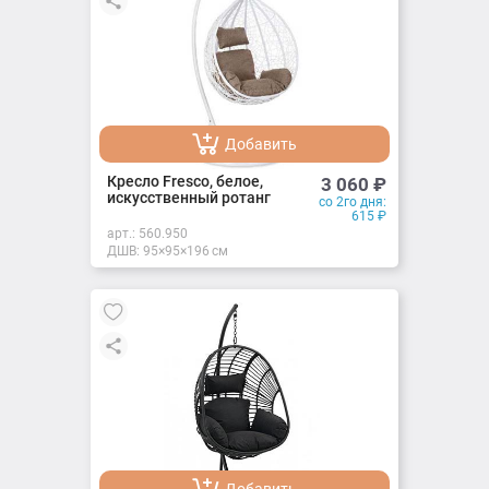
Добавить
Добавлено
Кресло Fresco, белое,
3 060
₽
искусственный ротанг
со 2го дня:
615
₽
арт.:
560.950
ДШВ: 95×95×196 см