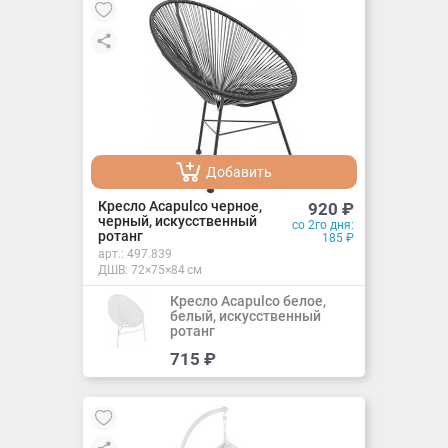
Добавить
Добавлено
Кресло Acapulco черное,
920
₽
черный, искусственный
со 2го дня:
ротанг
185
₽
арт.:
497.839
ДШВ: 72×75×84 см
Кресло Acapulco белое,
белый, искусственный
ротанг
Добавить
715
₽
Добавлено