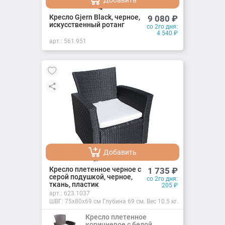
Добавить
Добавлено
Кресло Gjern Black, черное,
9 080
₽
искусственный ротанг
со 2го дня:
4 540
₽
арт.:
561.951
Добавить
Добавлено
Кресло плетенное черное с
1 735
₽
серой подушкой, черное,
со 2го дня:
ткань, пластик
205
₽
арт.:
623.1037
ШВГ: 75х80х69 см Глубина 69 см. Вес 10.5 кг.
Кресло плетенное
коричневое с белой