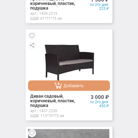
коричневый, пластик,
со 2го дня:
подушка
225
₽
арт.:
1436.2219
ШДВ: 61*71*75 см
Добавить
Добавлено
Диван садовый,
3 000
₽
коричневый, пластик,
со 2го дня:
подушка
450
₽
арт.:
1437.2220
ШДВ: 113*70*75 см