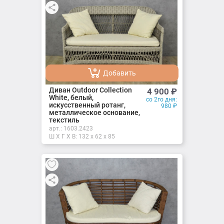
Добавить
Добавлено
Диван Outdoor Collection
4 900
₽
White, белый,
со 2го дня:
искусственный ротанг,
980
₽
металлическое основание,
текстиль
арт.:
1603.2423
Ш X Г X В: 132 х 62 х 85