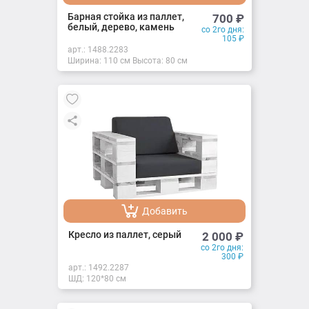
Добавлено
Барная стойка из паллет,
700
₽
белый, дерево, камень
со 2го дня:
105
₽
арт.:
1488.2283
Ширина: 110 см Высота: 80 см
Добавить
Добавлено
Кресло из паллет, серый
2 000
₽
со 2го дня:
300
₽
арт.:
1492.2287
ШД: 120*80 см