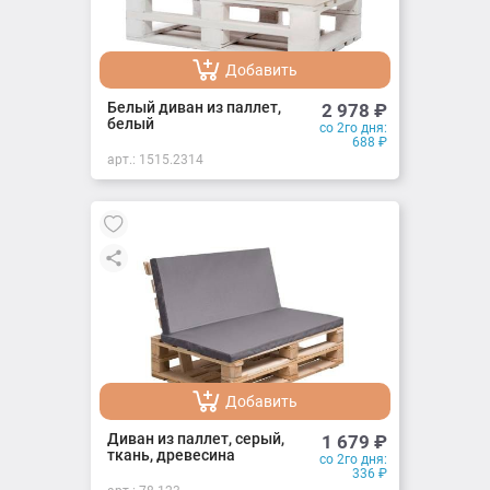
Добавить
Добавлено
Белый диван из паллет,
2 978
₽
белый
со 2го дня:
688
₽
арт.:
1515.2314
Добавить
Добавлено
Диван из паллет, серый,
1 679
₽
ткань, древесина
со 2го дня:
336
₽