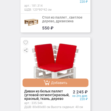
220
₽
арт.:
181.314
ШДВ: 120*80*42 см
Стол из паллет , светлое
дерево, древесина
Добавить
550
₽
Добавлено
Добавить
Добавлено
Диван из белых паллет
2 245
₽
(угловой сегмент)красный,
со 2го дня:
красный, ткань, дерево
220
₽
арт.:
335.546
ДШВ: 80х80х80 см Высота сиденья: 40 см