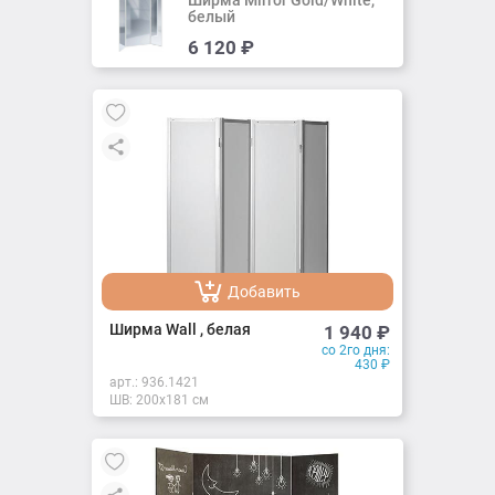
белый
Добавить
6 120
₽
Добавлено
Добавить
Добавлено
Ширма Wall , белая
1 940
₽
со 2го дня:
430
₽
арт.:
936.1421
ШВ: 200х181 см