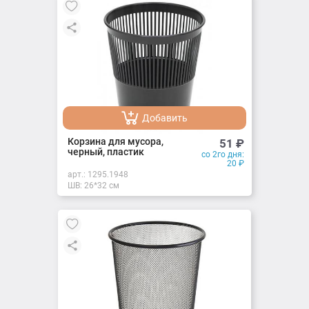
Добавить
Добавлено
Корзина для мусора,
51
₽
черный, пластик
со 2го дня:
20
₽
арт.:
1295.1948
ШВ: 26*32 см