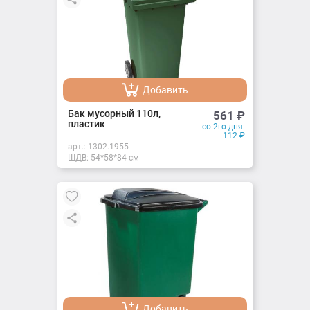
Добавить
Добавлено
Бак мусорный 110л,
561
₽
пластик
со 2го дня:
112
₽
арт.:
1302.1955
ШДВ: 54*58*84 см
Добавить