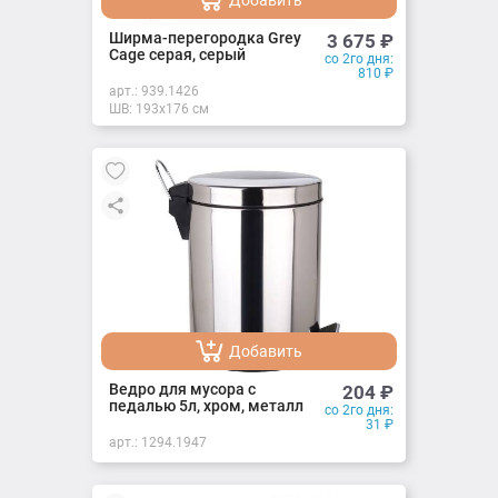
Добавлено
Ширма-перегородка Grey
3 675
₽
Cage серая, серый
со 2го дня:
810
₽
арт.:
939.1426
ШВ: 193х176 см
Добавить
Добавлено
Ведро для мусора с
204
₽
педалью 5л, хром, металл
со 2го дня:
31
₽
арт.:
1294.1947