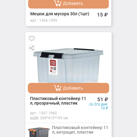
Добавить
Добавлено
Мешок для мусора 30л (1шт)
15
₽
арт.:
1306.1959
Добавить
Добавлено
Пластиковый контейнер 11
51
₽
л, прозрачный, пластик
со 2го дня:
10
₽
арт.:
1307.1960
ШДВ: 300*415*195 см
Пластиковый контейнер 11
л, антрацит, пластик
Добавить