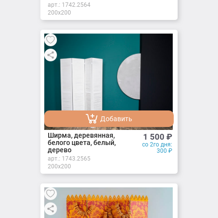
арт.:
1742.2564
200х200
Добавить
Добавлено
Ширма, деревянная,
1 500
₽
белого цвета, белый,
со 2го дня:
дерево
300
₽
арт.:
1743.2565
200х200