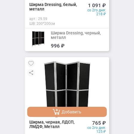
Добавлено
Ширма Dressing, белый,
1 091
₽
металл
со 2го дня:
218
₽
арт.:
29.59
ШВ: 200*200см
Ширма Dressing, черный,
металл
Добавить
996
₽
Добавлено
Добавить
Добавлено
Ширма, черная, ЛДСП,
765
₽
ЛМДФ, Металл
со 2го дня:
125
₽