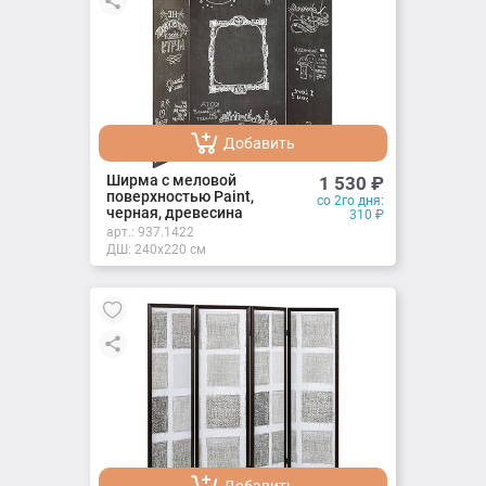
Добавить
Добавлено
Ширма с меловой
1 530
₽
поверхностью Paint,
со 2го дня:
черная, древесина
310
₽
арт.:
937.1422
ДШ: 240х220 см
Добавить