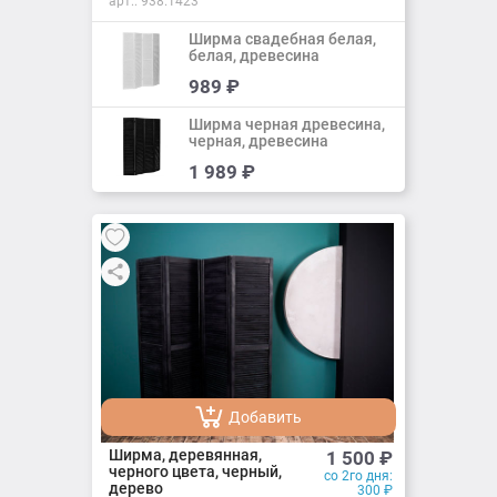
арт.:
938.1423
Ширма свадебная белая,
белая, древесина
Добавить
989
₽
Добавлено
Ширма черная древесина,
черная, древесина
Добавить
1 989
₽
Добавлено
Добавить
Добавлено
Ширма, деревянная,
1 500
₽
черного цвета, черный,
со 2го дня:
дерево
300
₽