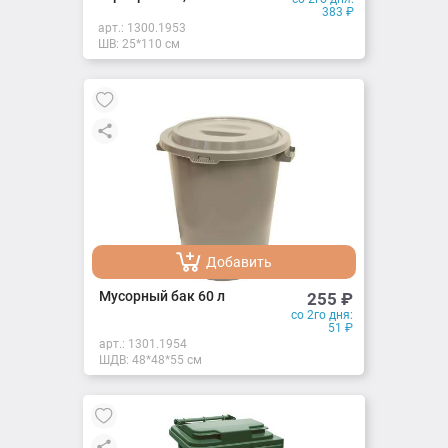
383
₽
арт.:
1300.1953
ШВ: 25*110 см
Добавить
Добавлено
Мусорный бак 60 л
255
₽
со 2го дня:
51
₽
арт.:
1301.1954
ШДВ: 48*48*55 см