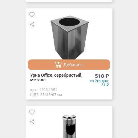
Добавить
Добавлено
Урна Office, серебристый,
510
₽
металл
со 2го дня:
51
₽
арт.:
1298.1951
ШДВ: 35*35*67 см