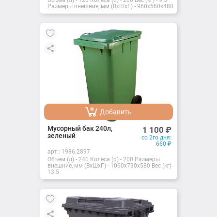
Размеры внешние, мм (ВхШхГ) - 960х560х480
Добавить
Добавлено
Мусорный бак 240л,
1 100
₽
зеленый
со 2го дня:
660
₽
арт.:
1986.2897
Объем (л) - 240 Колёса (d) - 200 Размеры
внешние, мм (ВхШхГ) - 1060х730х580 Вес (кг) -
13.5