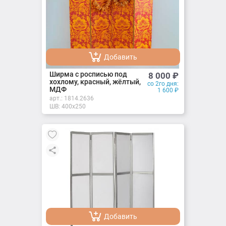
Добавить
Добавлено
Ширма с росписью под
8 000
₽
хохлому, красный, жёлтый,
со 2го дня:
МДФ
1 600
₽
арт.:
1814.2636
ШВ: 400х250
Добавить