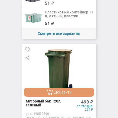
51
₽
Добавлено
Пластиковый контейнер 11
л, мятный, пластик
Добавить
51
₽
Добавлено
Смотреть все варианты
Добавить
Добавлено
Мусорный бак 120л,
490
₽
зеленый
со 2го дня:
294
₽
арт.:
1985.2896
Объем (л) - 120 Колёса (d) - 200 Вес (кг) - 9.5