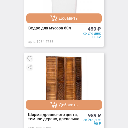
Добавить
Добавлено
Ведро для мусора 60л
450
₽
со 2го дня:
110
₽
арт.:
1934.2788
Добавить
Добавлено
Ширма древесного цвета,
989
₽
темное дерево, древесина
со 2го дня:
90
₽