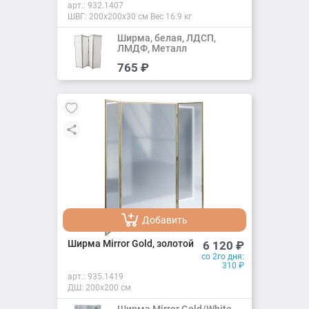
арт.:
932.1407
ШВГ: 200х200х30 см Вес 16.9 кг
Ширма, белая, ЛДСП,
ЛМДФ, Металл
Добавить
765
₽
Добавлено
Добавить
Добавлено
Ширма Mirror Gold, золотой
6 120
₽
со 2го дня:
310
₽
арт.:
935.1419
ДШ: 200х200 см
Ширма Mirror Gold/White,