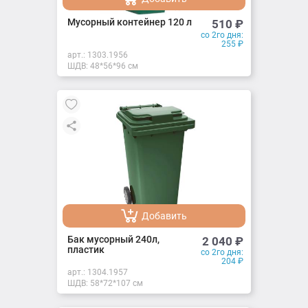
Добавлено
Мусорный контейнер 120 л
510
₽
со 2го дня:
255
₽
арт.:
1303.1956
ШДВ: 48*56*96 см
Добавить
Добавлено
Бак мусорный 240л,
2 040
₽
пластик
со 2го дня:
204
₽
арт.:
1304.1957
ШДВ: 58*72*107 см