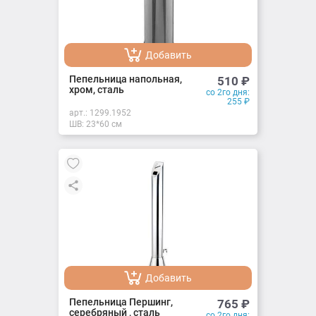
Добавить
Добавлено
Пепельница напольная,
510
₽
хром, сталь
со 2го дня:
255
₽
арт.:
1299.1952
ШВ: 23*60 см
Добавить
Добавлено
Пепельница Першинг,
765
₽
серебряный , сталь
со 2го дня: