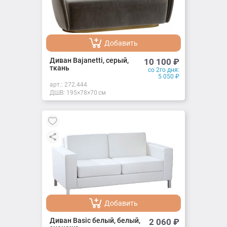
Добавить
Добавлено
Диван Bajanetti, серый,
10 100
₽
ткань
со 2го дня:
5 050
₽
арт.:
272.444
ДШВ: 195×78×70 см
Добавить
Добавлено
Диван Basic белый, белый,
2 060
₽