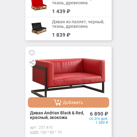
ткань, древесина
Добавить
1 439
₽
Добавлено
Диван из паллет, черный,
ткань, древесина
Добавить
1 839
₽
Добавлено
Добавить
Добавлено
Диван Andrian Black & Red,
6 890
₽
красный, экокожа
со 2го дня:
1 380
₽
арт.:
257.410
ШДВ: 150 * 80 * 70