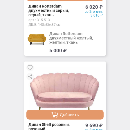
Добавлено
Диван Rotterdam
6 020
₽
двухместный серый,
со 2го дня:
серый, ткань
3 010
₽
арт.:
315.513
ДШВ: 148×86×87 см
Диван Rotterdam
двухместный желтый,
желтый, ткань
Добавить
5 000
₽
Добавлено
Добавить
Добавлено
Диван Shell розовый,
9 690
₽
розовый