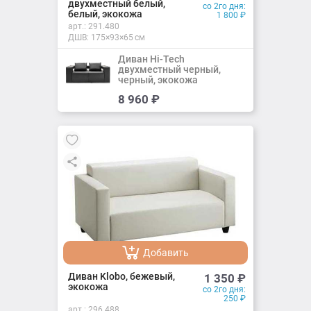
двухместный белый,
со 2го дня:
белый, экокожа
1 800
₽
арт.:
291.480
ДШВ: 175×93×65 см
Диван Hi-Tech
двухместный черный,
черный, экокожа
Добавить
8 960
₽
Добавлено
Добавить
Добавлено
Диван Klobo, бежевый,
1 350
₽
экокожа
со 2го дня:
250
₽
арт.:
296.488