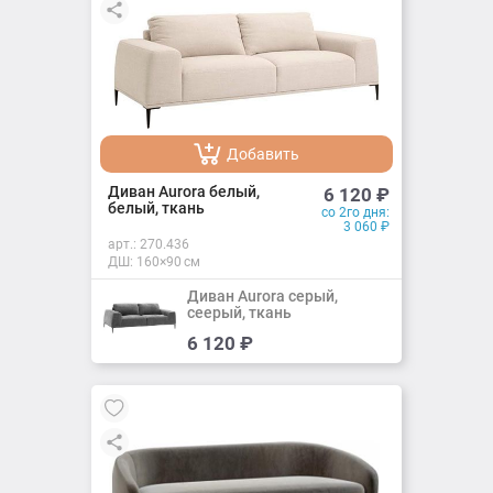
Добавить
Добавлено
Диван Aurora белый,
6 120
₽
белый, ткань
со 2го дня:
3 060
₽
арт.:
270.436
ДШ: 160×90 см
Диван Aurora серый,
сеерый, ткань
Добавить
6 120
₽
Добавлено