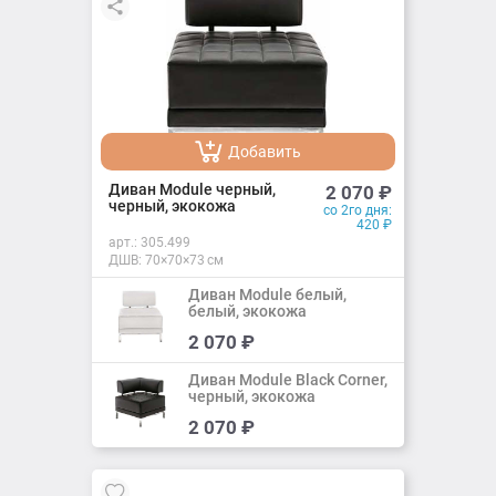
Добавить
Добавлено
Диван Module черный,
2 070
₽
черный, экокожа
со 2го дня:
420
₽
арт.:
305.499
ДШВ: 70×70×73 см
Диван Module белый,
белый, экокожа
Добавить
2 070
₽
Добавлено
Диван Module Black Corner,
черный, экокожа
Добавить
2 070
₽
Добавлено