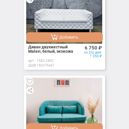
Добавить
Добавлено
Диван двухместный
6 750
₽
Malavi, белый, экокожа
со 2го дня:
1 350
₽
арт.:
1583.2403
ДШВ 182×75×67
Добавить