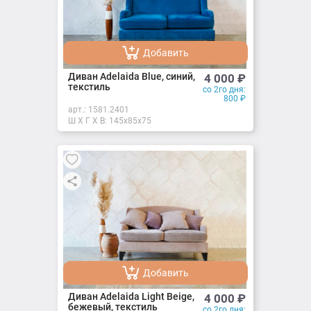
Добавить
Добавлено
Диван Adelaida Blue, синий,
4 000
₽
текстиль
со 2го дня:
800
₽
арт.:
1581.2401
Ш X Г X В: 145х85х75
Добавить
Добавлено
Диван Adelaida Light Beige,
4 000
₽
бежевый, текстиль
со 2го дня: