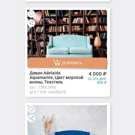
Добавить
Добавлено
Диван Adelaida
4 000
₽
Aquamarine, Цвет морской
со 2го дня:
волны, Текстиль
800
₽
арт.:
1580.2400
Ш X Г X В: 145х85х75