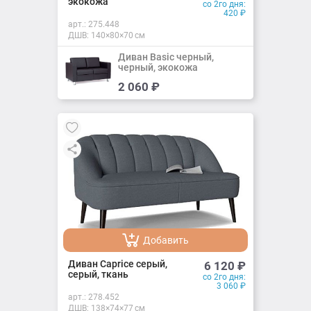
экокожа
со 2го дня:
420
₽
арт.:
275.448
ДШВ: 140×80×70 см
Диван Basic черный,
черный, экокожа
Добавить
2 060
₽
Добавлено
Добавить
Добавлено
Диван Caprice серый,
6 120
₽
серый, ткань
со 2го дня:
3 060
₽
арт.:
278.452
ДШВ: 138×74×77 см