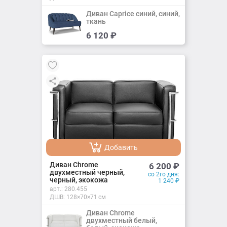
Диван Caprice синий, синий,
ткань
Добавить
6 120
₽
Добавлено
Добавить
Добавлено
Диван Chrome
6 200
₽
двухместный черный,
со 2го дня:
черный, экокожа
1 240
₽
арт.:
280.455
ДШВ: 128×70×71 см
Диван Chrome
двухместный белый,