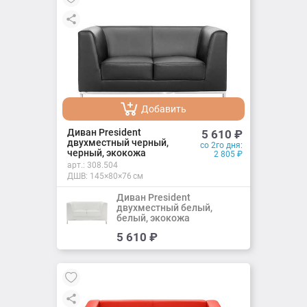
Добавить
Добавлено
Диван President
5 610
₽
двухместный черный,
со 2го дня:
черный, экокожа
2 805
₽
арт.:
308.504
ДШВ: 145×80×76 см
Диван President
двухместный белый,
белый, экокожа
Добавить
5 610
₽
Добавлено