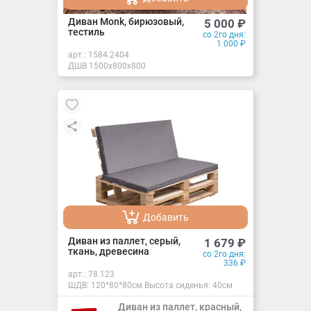
Добавлено
Диван Monk, бирюзовый,
5 000
₽
тестиль
со 2го дня:
1 000
₽
арт.:
1584.2404
ДШВ 1500х800х800
Добавить
Добавлено
Диван из паллет, серый,
1 679
₽
ткань, древесина
со 2го дня:
336
₽
арт.:
78.123
ШДВ: 120*80*80см Высота сиденья: 40см
Диван из паллет, красный,