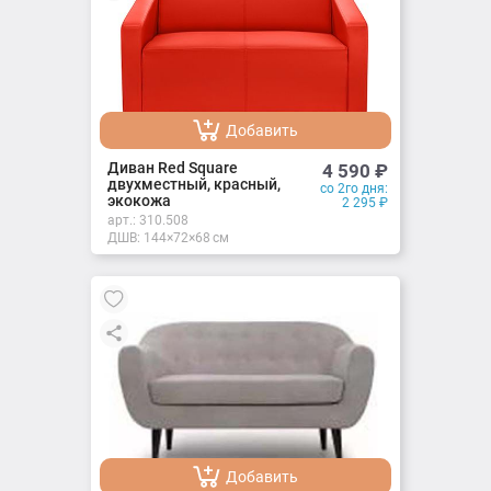
Добавить
Добавлено
Диван Red Square
4 590
₽
двухместный, красный,
со 2го дня:
экокожа
2 295
₽
арт.:
310.508
ДШВ: 144×72×68 см
Добавить