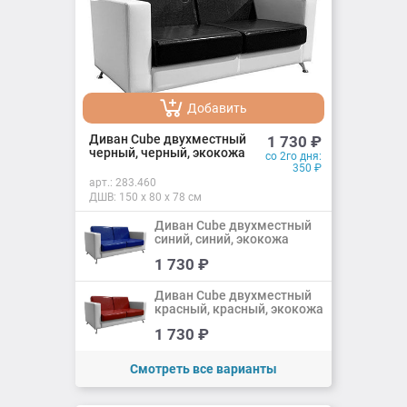
Добавить
Добавлено
Диван Cube двухместный
1 730
₽
черный, черный, экокожа
со 2го дня:
350
₽
арт.:
283.460
ДШВ: 150 х 80 х 78 см
Диван Cube двухместный
синий, синий, экокожа
Добавить
1 730
₽
Добавлено
Диван Cube двухместный
красный, красный, экокожа
Добавить
1 730
₽
Добавлено
Смотреть все варианты