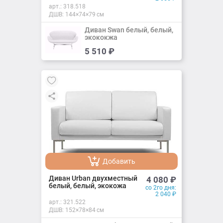
арт.:
318.518
ДШВ: 144×74×79 см
Диван Swan белый, белый,
экококжа
Добавить
5 510
₽
Добавлено
Добавить
Добавлено
Диван Urban двухместный
4 080
₽
белый, белый, экокожа
со 2го дня:
2 040
₽
арт.:
321.522
ДШВ: 152×78×84 см