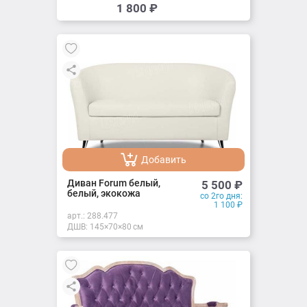
Добавить
1 800
₽
Добавлено
Добавить
Добавлено
Диван Forum белый,
5 500
₽
белый, экокожа
со 2го дня:
1 100
₽
арт.:
288.477
ДШВ: 145×70×80 см