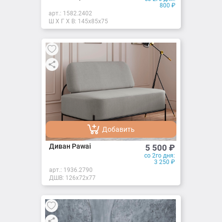
800
₽
арт.:
1582.2402
Ш X Г X В: 145х85х75
Добавить
Добавлено
Диван Pawai
5 500
₽
со 2го дня:
3 250
₽
арт.:
1936.2790
ДШВ: 126х72х77