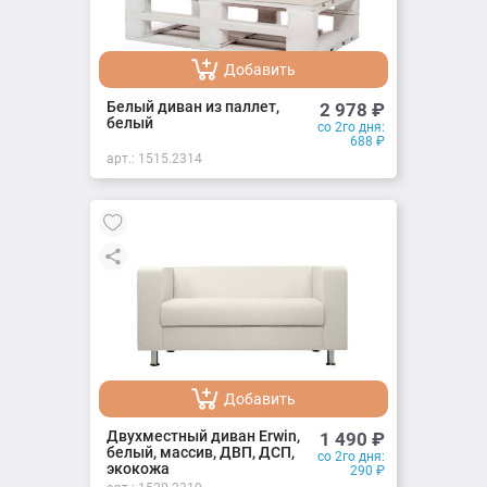
Добавить
Добавлено
Белый диван из паллет,
2 978
₽
белый
со 2го дня:
688
₽
арт.:
1515.2314
Добавить
Добавлено
Двухместный диван Erwin,
1 490
₽
белый, массив, ДВП, ДСП,
со 2го дня:
экокожа
290
₽