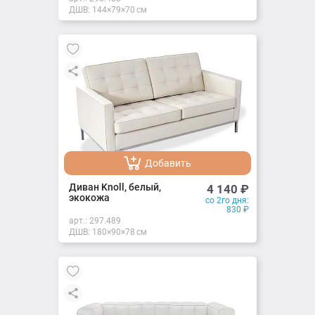
ДШВ: 144×79×70 см
Добавить
Добавлено
Диван Knoll, белый,
4 140
₽
экокожа
со 2го дня:
830
₽
арт.:
297.489
ДШВ: 180×90×78 см