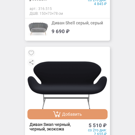
со 2го дня:
4 845
₽
арт.:
316.515
ДШВ: 150×73×78 см
Диван Shell серый, серый
9 690
₽
Добавить
Добавлено
Добавить
Добавлено
Диван Swan черный,
5 510
₽
черный, экокожа
со 2го дня:
2 655
₽