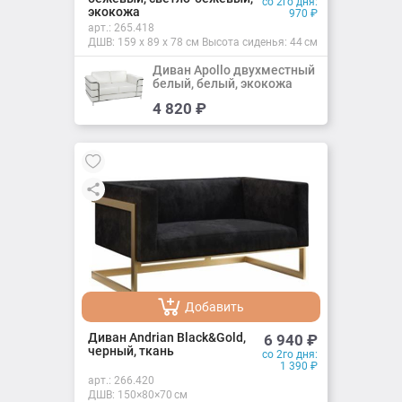
со 2го дня:
экокожа
970
₽
арт.:
265.418
ДШВ: 159 х 89 х 78 см Высота сиденья: 44 см
Диван Apollo двухместный
белый, белый, экокожа
Добавить
4 820
₽
Добавлено
Добавить
Добавлено
Диван Andrian Black&Gold,
6 940
₽
черный, ткань
со 2го дня:
1 390
₽
арт.:
266.420
ДШВ: 150×80×70 см