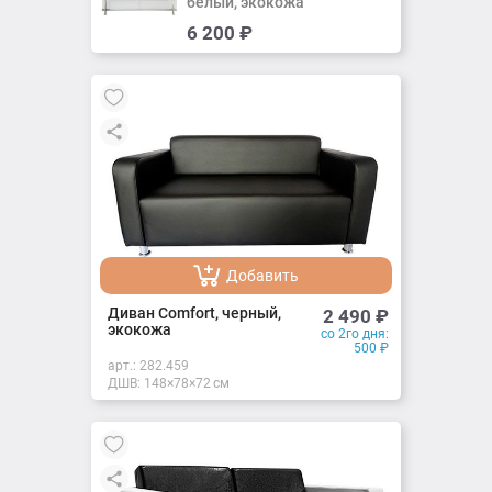
белый, экокожа
Добавить
6 200
₽
Добавлено
Добавить
Добавлено
Диван Comfort, черный,
2 490
₽
экокожа
со 2го дня:
500
₽
арт.:
282.459
ДШВ: 148×78×72 см