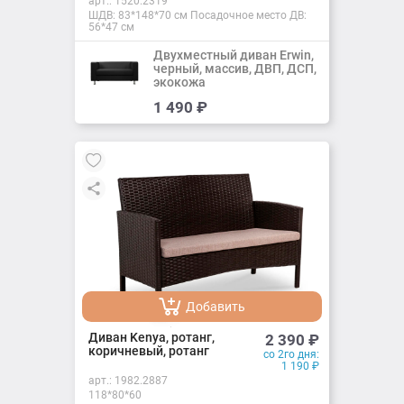
арт.:
1520.2319
ШДВ: 83*148*70 см Посадочное место ДВ:
56*47 см
Двухместный диван Erwin,
черный, массив, ДВП, ДСП,
экокожа
Добавить
1 490
₽
Добавлено
Добавить
Добавлено
Диван Kenya, ротанг,
2 390
₽
коричневый, ротанг
со 2го дня:
1 190
₽
арт.:
1982.2887
118*80*60