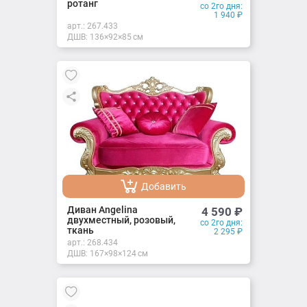
ротанг
со 2го дня:
1 940
₽
арт.:
267.433
ДШВ: 136×92×85 см
Добавить
Добавлено
Диван Angelina
4 590
₽
двухместный, розовый,
со 2го дня:
ткань
2 295
₽
арт.:
268.434
ДШВ: 167×98×124 см