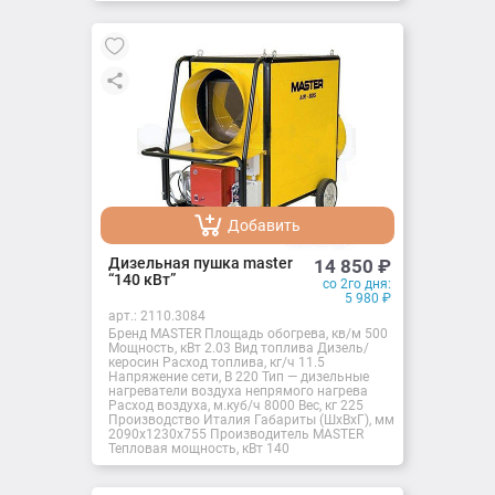
Добавить
Добавлено
Дизельная пушка master
14 850
₽
“140 кВт”
со 2го дня:
5 980
₽
арт.:
2110.3084
Бренд MASTER Площадь обогрева, кв/м 500
Мощность, кВт 2.03 Вид топлива Дизель/
керосин Расход топлива, кг/ч 11.5
Напряжение сети, В 220 Тип — дизельные
нагреватели воздуха непрямого нагрева
Расход воздуха, м.куб/ч 8000 Вес, кг 225
Производство Италия Габариты (ШxВxГ), мм
2090x1230x755 Производитель MASTER
Тепловая мощность, кВт 140