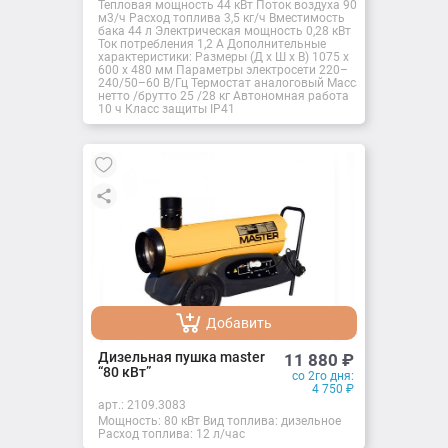
Тепловая мощность 44 кВт Поток воздуха 900
м3/ч Расход топлива 3,5 кг/ч Вместимость
бака 44 л Электрическая мощность 0,28 кВт
Ток потребления 1,2 A Дополнительные
характеристики: Размеры (Д х Ш х В) 1075 x
600 x 480 мм Параметры электросети 220–
240/50–60 В/Гц Термостат аналоговый Масса
нетто /брутто 25 /28 кг Автономная работа
10 ч Класс защиты IP41
Добавить
Добавлено
Дизельная пушка master
11 880
₽
“80 кВт”
со 2го дня:
4 750
₽
арт.:
2109.3083
Мощность: 80 кВт Вид топлива: дизельное
Расход топлива: 12 л/час