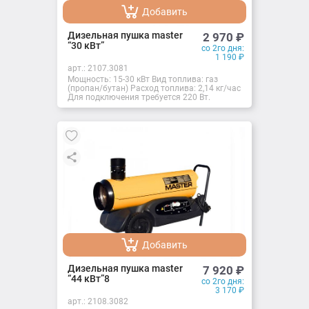
Добавить
Добавлено
Дизельная пушка master
2 970
₽
“30 кВт”
со 2го дня:
1 190
₽
арт.:
2107.3081
Мощность: 15-30 кВт Вид топлива: газ
(пропан/бутан) Расход топлива: 2,14 кг/час
Для подключения требуется 220 Вт.
Добавить
Добавлено
Дизельная пушка master
7 920
₽
“44 кВт”8
со 2го дня:
3 170
₽
арт.:
2108.3082