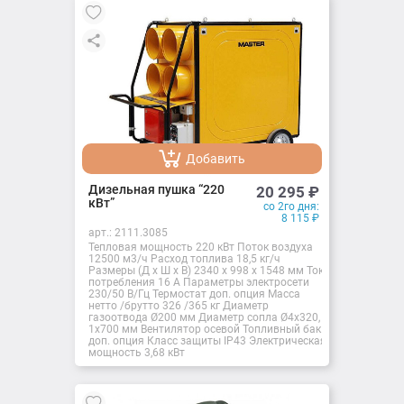
Добавить
Добавлено
Дизельная пушка “220
20 295
₽
кВт”
со 2го дня:
8 115
₽
арт.:
2111.3085
Тепловая мощность 220 кВт Поток воздуха
12500 м3/ч Расход топлива 18,5 кг/ч
Размеры (Д x Ш x В) 2340 x 998 x 1548 мм Ток
потребления 16 A Параметры электросети
230/50 В/Гц Термостат доп. опция Масса
нетто /брутто 326 /365 кг Диаметр
газоотвода Ø200 мм Диаметр сопла Ø4x320,
1x700 мм Вентилятор осевой Топливный бак
доп. опция Класс защиты IP43 Электрическая
мощность 3,68 кВт