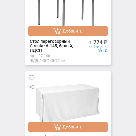
Добавить
Добавлено
Стол переговорный
1 774
₽
Circular d-145, белый,
со 2го дня:
ЛДСП
391
₽
арт.:
97.146
ШДВ: 145*145*72 см
Добавить