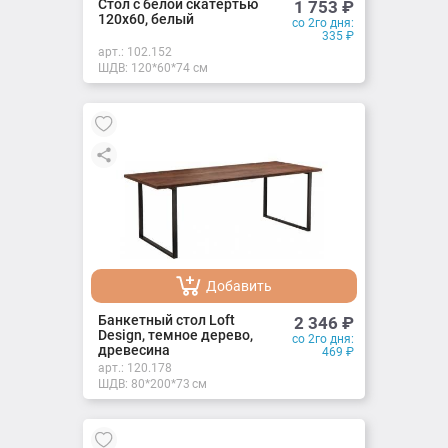
Добавлено
Стол с белой скатертью
1 753
₽
120х60, белый
со 2го дня:
335
₽
арт.:
102.152
ШДВ: 120*60*74 см
Добавить
Добавлено
Банкетный стол Loft
2 346
₽
Design, темное дерево,
со 2го дня:
древесина
469
₽
арт.:
120.178
ШДВ: 80*200*73 см