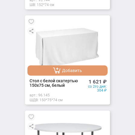
арт.:
95.144
ШВ: 152*74 см
Добавить
Добавлено
Стол с белой скатертью
1 621
₽
150х75 см, белый
со 2го дня:
304
₽
арт.:
96.145
ШДВ: 150*75*74 см