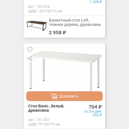
1 479
₽
арт.:
135.224
ШДВ: 120*250*75 см
Банкетный стол Loft,
темное дерево, древесина
Добавить
2 958
₽
Добавлено
Добавить
Добавлено
Стол Basic , белый,
704
₽
древесина
со 2го дня:
352
₽
арт.:
141.247
ШДВ: 75*150*75 см