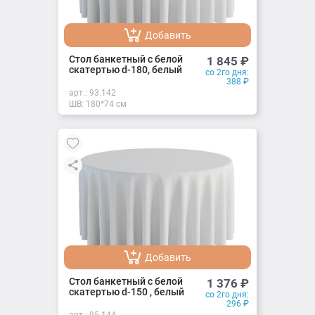
Добавить
Добавлено
Стол банкетный с белой
1 845
₽
скатертью d-180, белый
со 2го дня:
388
₽
арт.:
93.142
ШВ: 180*74 см
Добавить
Добавлено
Стол банкетный с белой
1 376
₽
скатертью d-150 , белый
со 2го дня:
296
₽