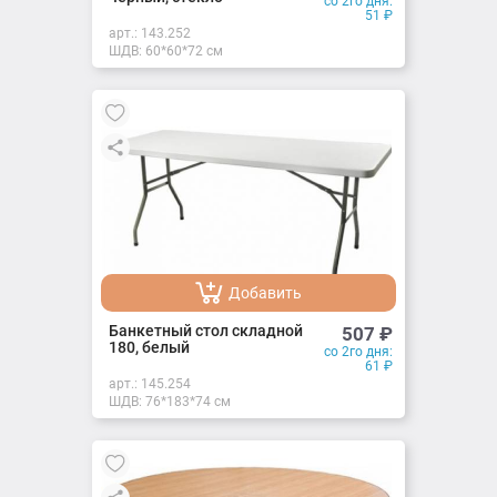
со 2го дня:
51
₽
арт.:
143.252
ШДВ: 60*60*72 см
Добавить
Добавлено
Банкетный стол складной
507
₽
180, белый
со 2го дня:
61
₽
арт.:
145.254
ШДВ: 76*183*74 см