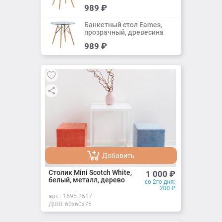
Добавить
989
₽
Добавлено
Банкетный стол Eames,
прозрачный, древесина
Добавить
989
₽
Добавлено
Добавить
Добавлено
Cтолик Mini Scotch White,
1 000
₽
белый, металл, дерево
со 2го дня:
200
₽
арт.:
1695.2517
ДШВ: 60х60x75