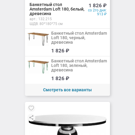
Добавлено
Банкетный стол
1 826
₽
Amsterdam Loft 180, белый,
со 2го дня:
древесина
913
₽
арт.:
132.215
ШДВ: 80*180*75 см
Банкетный стол Amsterdam
Loft 180, черный,
древесина
Добавить
1 826
₽
Добавлено
Банкетный стол Amsterdam
Loft 180, зеленый,
древесина
Добавить
1 826
₽
Добавлено
Смотреть все варианты