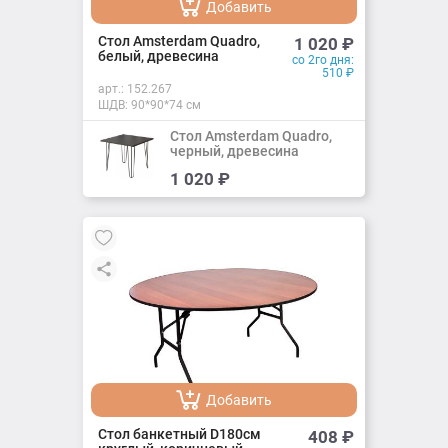
Добавить
Добавлено
Стол Amsterdam Quadro,
1 020
₽
белый, древесина
со 2го дня:
510
₽
арт.:
152.267
ШДВ: 90*90*74 см
Стол Amsterdam Quadro,
черный, древесина
Добавить
1 020
₽
Добавлено
Добавить
Добавлено
Стол банкетный D180см
408
₽