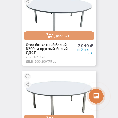
Добавить
Добавлено
Стол банкетный белый
2 040
₽
D200см круглый, белый,
со 2го дня:
ЛДСП
306
₽
арт.:
161.278
ДШВ: 200*200*75 см