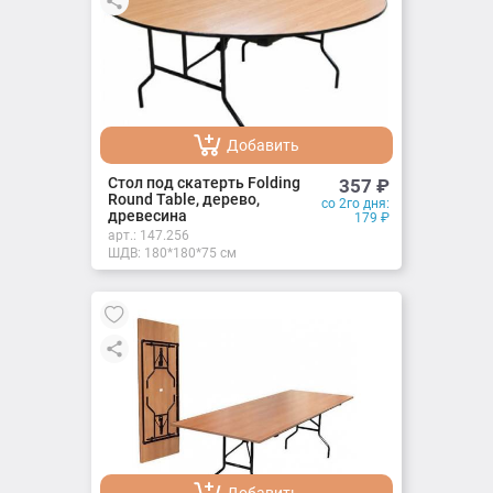
Добавить
Добавлено
Стол под скатерть Folding
357
₽
Round Table, дерево,
со 2го дня:
древесина
179
₽
арт.:
147.256
ШДВ: 180*180*75 см