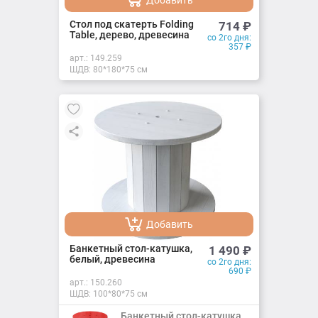
Добавить
Добавлено
Стол под скатерть Folding
714
₽
Table, дерево, древесина
со 2го дня:
357
₽
арт.:
149.259
ШДВ: 80*180*75 см
Добавить
Добавлено
Банкетный стол-катушка,
1 490
₽
белый, древесина
со 2го дня:
690
₽
арт.:
150.260
ШДВ: 100*80*75 см
Банкетный стол-катушка,