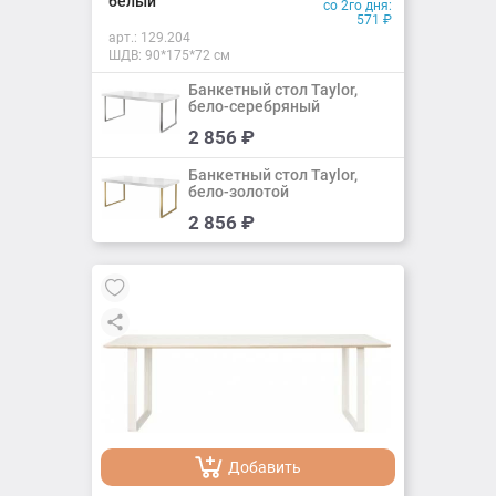
белый
со 2го дня:
571
₽
арт.:
129.204
ШДВ: 90*175*72 см
Банкетный стол Taylor,
бело-серебряный
Добавить
2 856
₽
Добавлено
Банкетный стол Taylor,
бело-золотой
Добавить
2 856
₽
Добавлено
Добавить