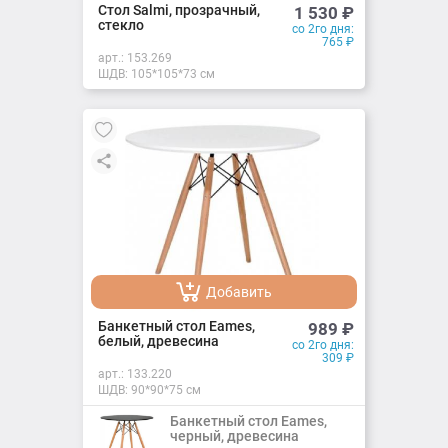
Добавлено
Стол Salmi, прозрачный,
1 530
₽
стекло
со 2го дня:
765
₽
арт.:
153.269
ШДВ: 105*105*73 см
Добавить
Добавлено
Банкетный стол Eames,
989
₽
белый, древесина
со 2го дня:
309
₽
арт.:
133.220
ШДВ: 90*90*75 см
Банкетный стол Eames,
черный, древесина