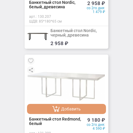
Добавлено
Банкетный стол Nordic,
2 958
₽
белый, древесина
со 2го дня:
1 479
₽
арт.:
130.207
ШДВ: 85*180*65 см
Банкетный стол Nordic,
черный, древесина
Добавить
2 958
₽
Добавлено
Добавить
Добавлено
Банкетный стол Redmond,
9 180
₽
белый
со 2го дня:
4 590
₽