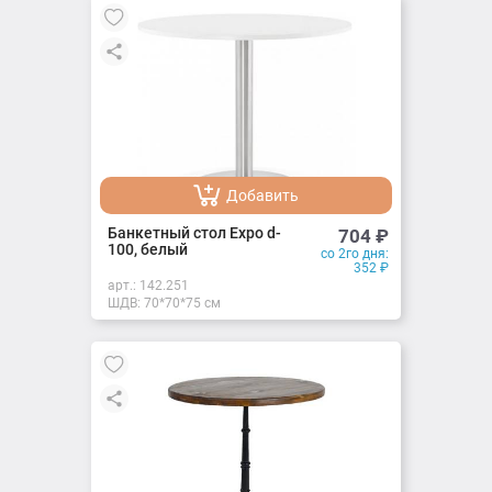
Добавить
Добавлено
Банкетный стол Expo d-
704
₽
100, белый
со 2го дня:
352
₽
арт.:
142.251
ШДВ: 70*70*75 см