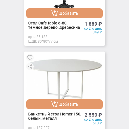
Добавить
Добавлено
Стол Cafe table d-80,
1 889
₽
темное дерево, древесина
со 2го дня:
349
₽
арт.:
85.133
ШДВ: 80*80*77 см
Добавить
Добавлено
Банкетный стол Homer 150,
2 550
₽
белый, металл
со 2го дня:
510
₽
арт.:
137.227