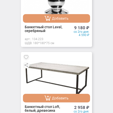
Добавить
Добавлено
Банкетный стол Laval,
9 180
₽
серебряный
со 2го дня:
4 590
₽
арт.:
134.223
ШДВ: 180*180*75 см
Добавить
Добавлено
Банкетный стол Loft,
2 958
₽
белый, древесина
со 2го дня: