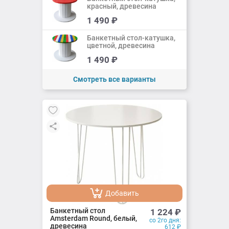
красный, древесина
Добавить
1 490
₽
Добавлено
Банкетный стол-катушка,
цветной, древесина
Добавить
1 490
₽
Добавлено
Смотреть все варианты
Добавить
Добавлено
Банкетный стол
1 224
₽
Amsterdam Round, белый,
со 2го дня:
древесина
612
₽