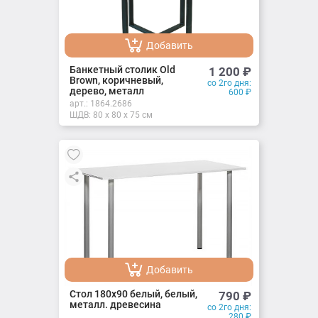
Добавить
Добавлено
Банкетный столик Old
1 200
₽
Brown, коричневый,
со 2го дня:
дерево, металл
600
₽
арт.:
1864.2686
ШДВ: 80 x 80 x 75 см
Добавить
Добавлено
Стол 180х90 белый, белый,
790
₽
металл. древесина
со 2го дня:
280
₽