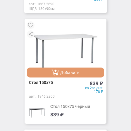
арт.:
1867.2690
ШДВ: 180x90см
Добавить
Добавлено
Стол 150x75
839
₽
со 2го дня:
178
₽
арт.:
1946.2800
Стол 150x75 черный
839
₽
Добавить
Добавлено