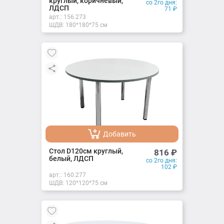
круглый, коричневый,
со 2го дня:
ЛДСП
71
₽
арт.:
156.273
ШДВ: 180*180*75 см
Добавить
Добавлено
Стол D120см круглый,
816
₽
белый, ЛДСП
со 2го дня:
102
₽
арт.:
160.277
ШДВ: 120*120*75 см